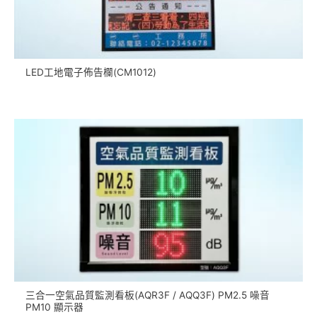
LED工地電子佈告欄(CM1012)
三合一空氣品質監測看板(AQR3F / AQQ3F) PM2.5 噪音
PM10 顯示器