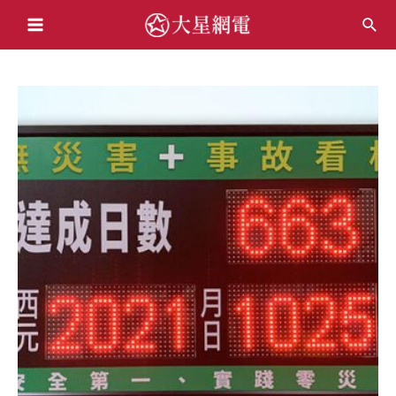
跳
搜
至
Main
尋
主
Menu
要
內
容