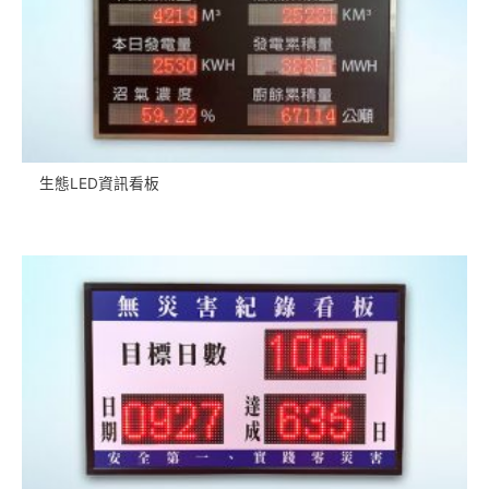
生態LED資訊看板