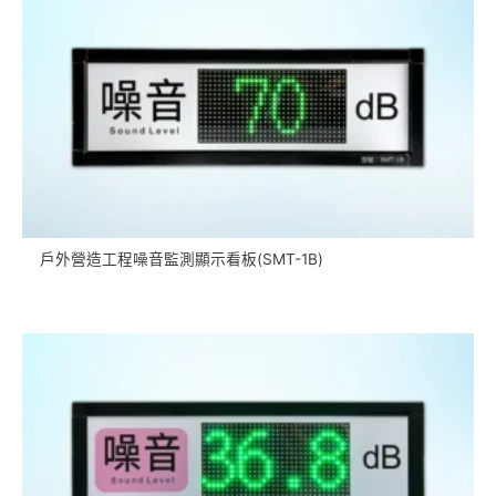
戶外營造工程噪音監測顯示看板(SMT-1B)