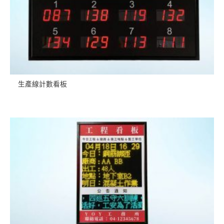
生產線計數看板