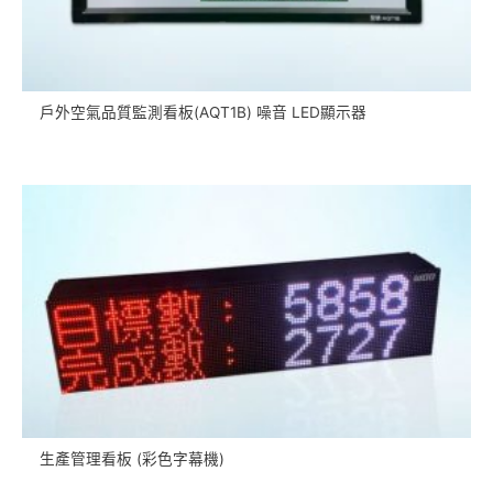
戶外空氣品質監測看板(AQT1B) 噪音 LED顯示器
生產管理看板 (彩色字幕機)