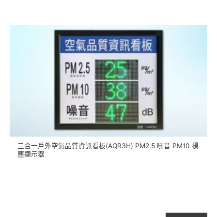
三合一戶外空氣品質資訊看板(AQR3H) PM2.5 噪音 PM10 揚
塵顯示器