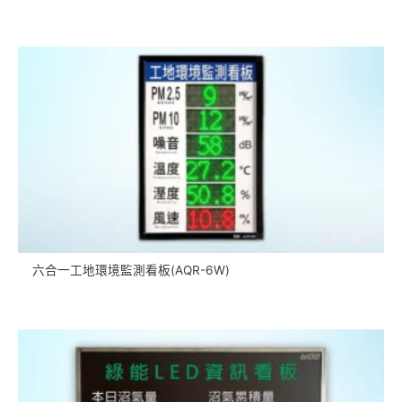
六合一工地環境監測看板(AQR-6W)