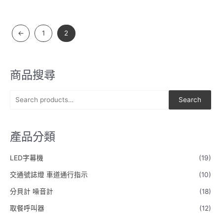
←
1
2
商品搜尋
S
Search
e
a
產品分類
r
c
LED字幕機
(19)
h
交通號誌燈 車道通行指示
(10)
f
o
分貝計 噪音計
(18)
r
取餐呼叫器
(12)
: