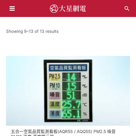
跳
搜
至
Main
尋
主
Menu
要
Showing 9–13 of 13 results
內
容
五合一空氣品質監測看板(AQR5S / AQQ5S) PM2.5 噪音