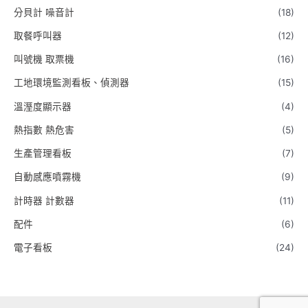
o
分貝計 噪音計
(18)
r
取餐呼叫器
(12)
:
叫號機 取票機
(16)
工地環境監測看板、偵測器
(15)
溫溼度顯示器
(4)
熱指數 熱危害
(5)
生產管理看板
(7)
自動感應噴霧機
(9)
計時器 計數器
(11)
配件
(6)
電子看板
(24)