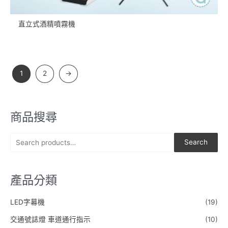
直立式酒精噴霧機
1
2
→
商品搜尋
S
Search
e
a
產品分類
r
c
LED字幕機
(19)
h
交通號誌燈 車道通行指示
(10)
f