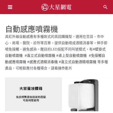
跳
搜
至
Main
尋
主
Menu
要
自動感應噴霧機
內
容
具紅外線自動感應有多種款式的高回購機型，適用在百貨、市中
心、商場、醫院、診所等百業，提供自動噴成酒精消毒等，伸手即
噴免接觸，避免感染。醒目的LED搭配不同叫號模式，有#
壁掛式
自動噴霧機
#
直立式自動噴霧機
#
桌上型自動噴霧機
#
免接觸自
動感應噴霧機
#
感應式酒精消毒機
#
直立式自動酒精噴霧機
等多種
產品，可輕鬆應付各種場合，請看
操作影片