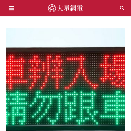
跳
搜
至
Main
尋
主
Menu
要
內
容