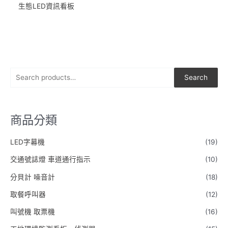
生態LED資訊看板
S
Search
e
a
r
商品分類
c
LED字幕機
(19)
h
f
交通號誌燈 車道通行指示
(10)
o
分貝計 噪音計
(18)
r
取餐呼叫器
(12)
:
叫號機 取票機
(16)