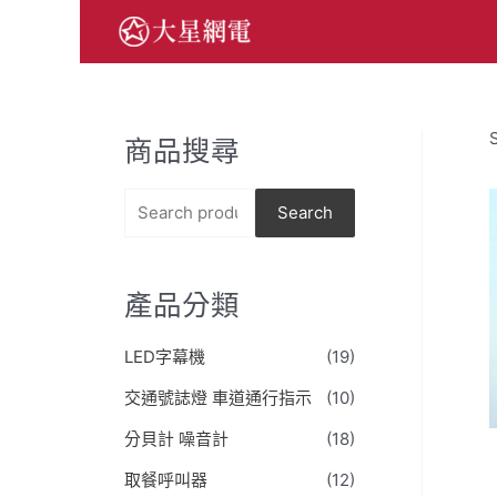
跳
至
主
要
內
商品搜尋
容
S
Search
e
a
產品分類
r
c
LED字幕機
(19)
h
交通號誌燈 車道通行指示
(10)
f
o
分貝計 噪音計
(18)
r
取餐呼叫器
(12)