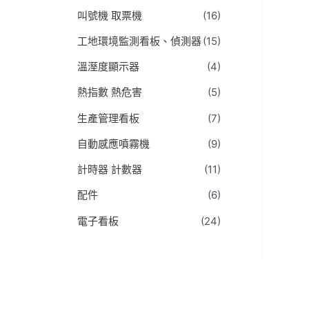
:
叫號機 取票機
(16)
工地環境監測看板、偵測器
(15)
溫溼度顯示器
(4)
熱指數 熱危害
(5)
生產管理看板
(7)
自動感應噴霧機
(9)
計時器 計數器
(11)
配件
(6)
電子看板
(24)