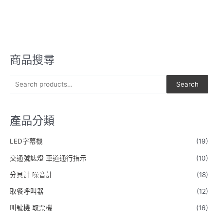
商品搜尋
S
Search
e
a
產品分類
r
c
LED字幕機
(19)
h
交通號誌燈 車道通行指示
(10)
f
o
分貝計 噪音計
(18)
r
取餐呼叫器
(12)
:
叫號機 取票機
(16)