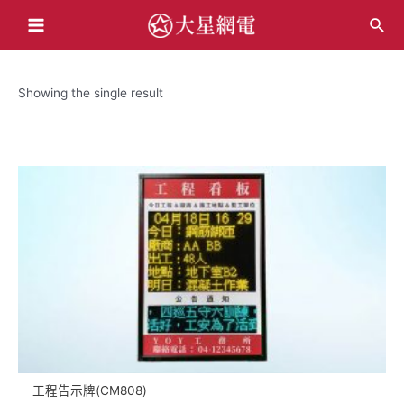
跳
搜
至
Main
尋
主
Menu
要
Showing the single result
內
容
工程告示牌(CM808)