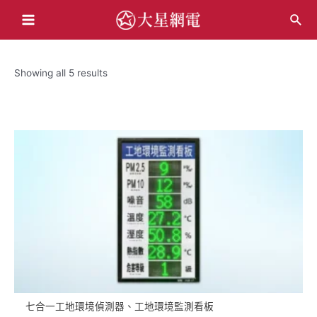
跳
搜
至
Main
尋
主
Menu
要
Showing all 5 results
內
容
七合一工地環境偵測器、工地環境監測看板