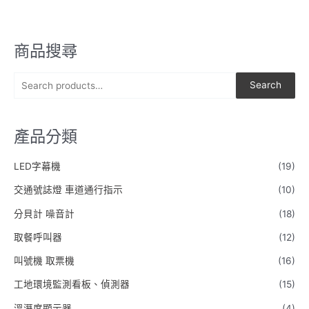
商品搜尋
S
Search
e
a
產品分類
r
c
LED字幕機
(19)
h
交通號誌燈 車道通行指示
(10)
f
o
分貝計 噪音計
(18)
r
取餐呼叫器
(12)
:
叫號機 取票機
(16)
工地環境監測看板、偵測器
(15)
溫溼度顯示器
(4)